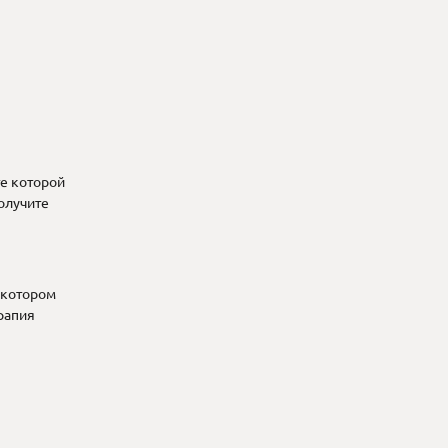
те которой
олучите
 котором
рапия