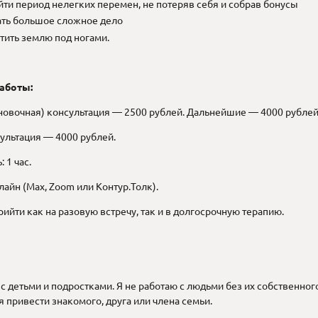
ти период нелегких перемен, не потеряв себя и собрав бонусы
ать большое сложное дело
ить землю под ногами.
аботы:
новочная) консультация — 2500 рублей. Дальнейшие — 4000 рублей
ультация — 4000 рублей.
 1 час.
лайн (Max, Zoom или Контур.Толк).
ийти как на разовую встречу, так и в долгосрочную терапию.
 с детьми и подростками. Я не работаю с людьми без их собственног
я привести знакомого, друга или члена семьи.