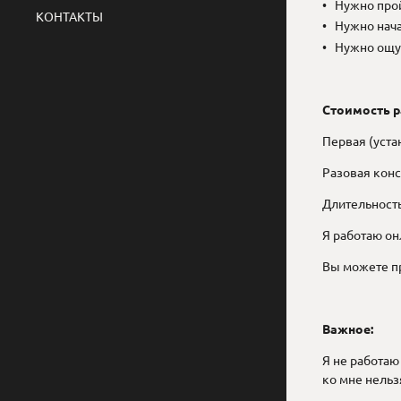
Нужно прой
КОНТАКТЫ
Нужно нач
Нужно ощут
Стоимость р
Первая (уста
Разовая конс
Длительность:
Я работаю он
Вы можете пр
Важное:
Я не работаю
ко мне нельз